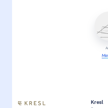
A
Mat
Kresl