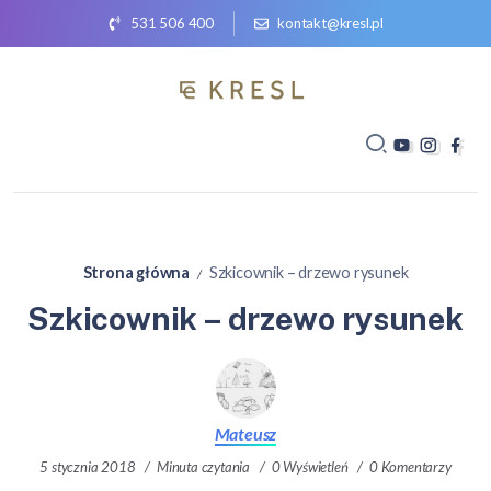
531 506 400
kontakt@kresl.pl
Strona główna
Szkicownik – drzewo rysunek
/
Szkicownik – drzewo rysunek
Mateusz
5 stycznia 2018
Minuta czytania
0 Wyświetleń
0 Komentarzy