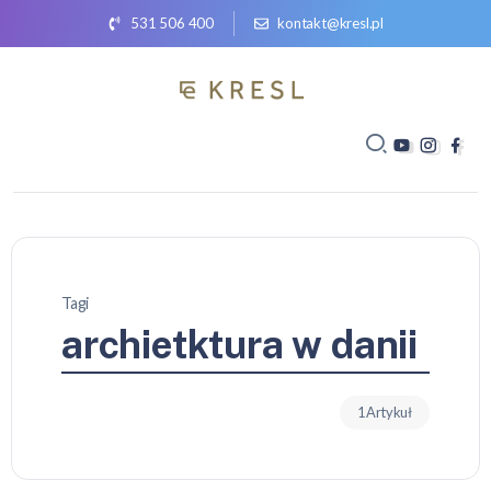
531 506 400
kontakt@kresl.pl
Tagi
archietktura w danii
1 Artykuł