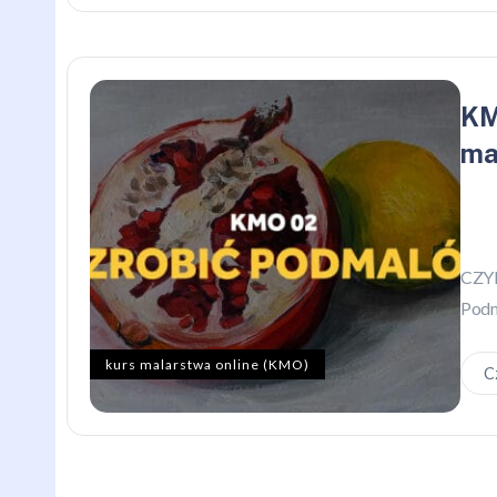
KM
ma
CZY
Podm
kurs malarstwa online (KMO)
C