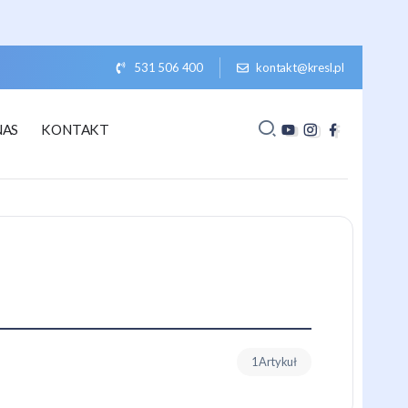
531 506 400
kontakt@kresl.pl
NAS
KONTAKT
1 Artykuł