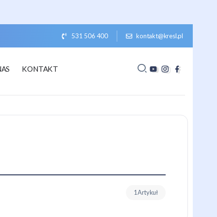
531 506 400
kontakt@kresl.pl
NAS
KONTAKT
1 Artykuł