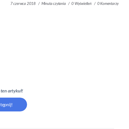
7 czerwca 2018
Minuta czytania
0 Wyświetleń
0 Komentarzy
 ten artykuł!
tępnij!