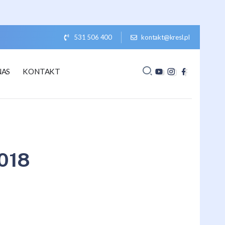
531 506 400
kontakt@kresl.pl
NAS
KONTAKT
018