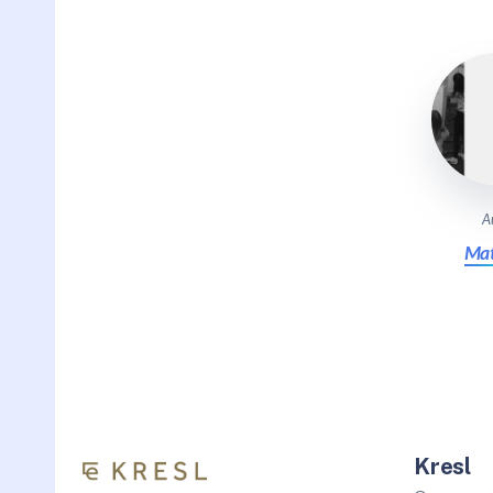
A
Mat
Kresl