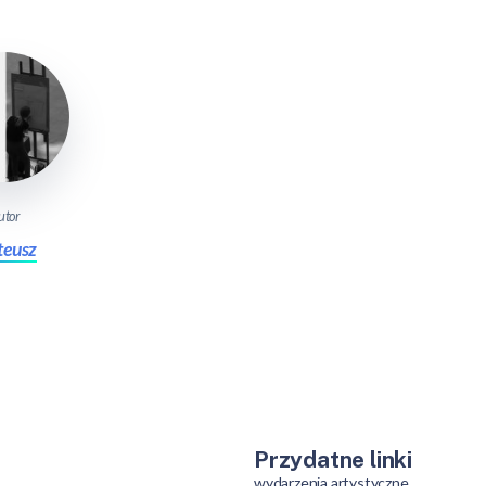
utor
eusz
Przydatne linki
wydarzenia artystyczne