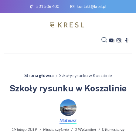
531 506 400
kontakt@kresl.pl
Strona główna
Szkoły rysunku w Koszalinie
/
Szkoły rysunku w Koszalinie
Mateusz
19 lutego 2019
Minuta czytania
0 Wyświetleń
0 Komentarzy