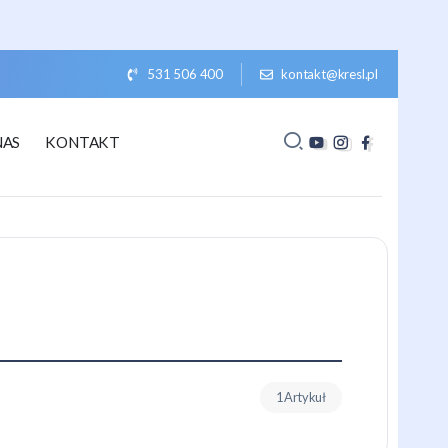
531 506 400
kontakt@kresl.pl
NAS
KONTAKT
1 Artykuł