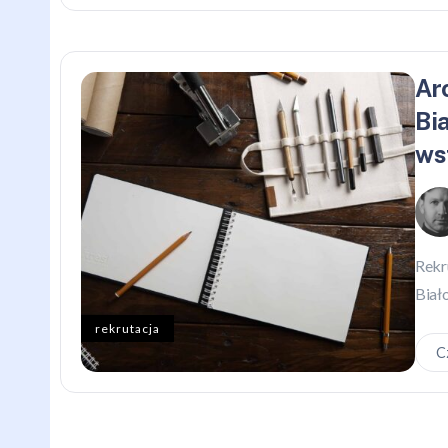
Ar
Bi
ws
Rekr
Biał
rekrutacja
C