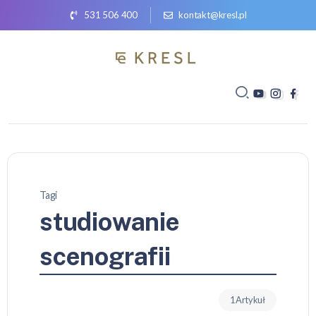
531 506 400
kontakt@kresl.pl
Tagi
studiowanie
scenografii
1 Artykuł