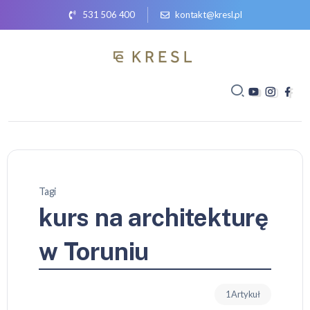
531 506 400
kontakt@kresl.pl
Tagi
kurs na architekturę
w Toruniu
1 Artykuł