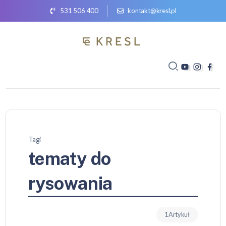
531 506 400
kontakt@kresl.pl
Tagi
tematy do
rysowania
1 Artykuł