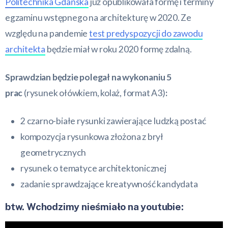
Politechnika Gdańska
już opublikowała formę i terminy
egzaminu wstępnego na architekturę w 2020. Ze
względu na pandemie
test predyspozycji do zawodu
architekta
będzie miał w roku 2020 formę zdalną.
Sprawdzian będzie polegał na wykonaniu 5
prac
(rysunek ołówkiem, kolaż, format A3)
:
2 czarno-białe rysunki zawierające ludzką postać
kompozycja rysunkowa złożona z brył
geometrycznych
rysunek o tematyce architektonicznej
zadanie sprawdzające kreatywność kandydata
btw. Wchodzimy nieśmiało na youtubie: