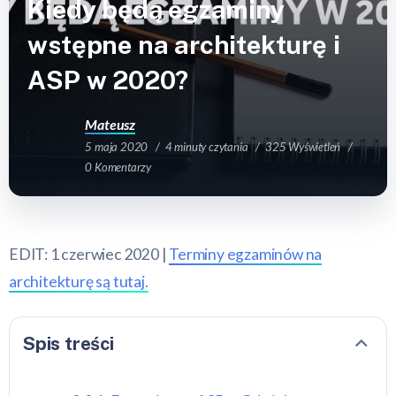
Kiedy będą egzaminy
wstępne na architekturę i
ASP w 2020?
Mateusz
5 maja 2020
4 minuty czytania
325 Wyświetleń
0 Komentarzy
EDIT: 1 czerwiec 2020 |
Terminy egzaminów na
architekturę są tutaj.
Spis treści