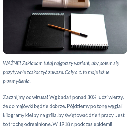
WAŻNE! Zakładam tutaj najgorszy wariant, aby potem się
pozytywnie zaskoczyć zawsze. Cały art. to moje luźne
przemyślenia.
Zacznijmy od wirusa! Wg badań ponad 30% ludzi wierzy,
że do majówki będzie dobrze. Pójdziemy po tonę węgla i
kilogramy kiełby na grilla, by świętować dzień pracy. Jest
to trochę odrealnione. W 1918 r. podczas epidemii