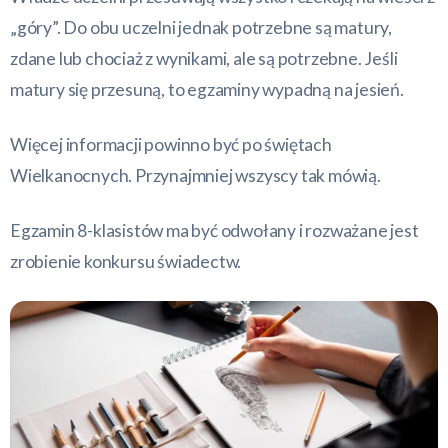
„góry”. Do obu uczelni jednak potrzebne są matury,
zdane lub chociaż z wynikami, ale są potrzebne. Jeśli
matury się przesuną, to egzaminy wypadną na jesień.
Więcej informacji powinno być po świętach
Wielkanocnych. Przynajmniej wszyscy tak mówią.
Egzamin 8-klasistów ma być odwołany i rozważane jest
zrobienie konkursu świadectw.