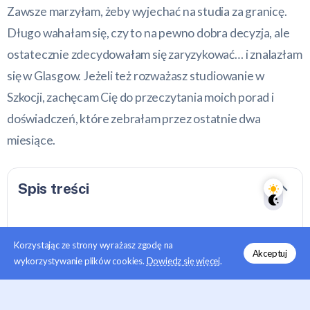
Zawsze marzyłam, żeby wyjechać na studia za granicę.
Długo wahałam się, czy to na pewno dobra decyzja, ale
ostatecznie zdecydowałam się zaryzykować… i znalazłam
się w Glasgow. Jeżeli też rozważasz studiowanie w
Szkocji, zachęcam Cię do przeczytania moich porad i
doświadczeń, które zebrałam przez ostatnie dwa
miesiące.
Spis treści
Dlaczego architektura w Szkocji?
Korzystając ze strony wyrażasz zgodę na
Akceptuj
Jak wygląda proces rekrutacji na
wykorzystywanie plików cookies.
Dowiedz się więcej
.
architekturę zagranicą?
Kolejny krok to czekanie na oferty. Są