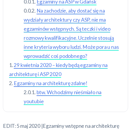
Egzaminy na ASP w Gdańsk
Na zachodzie, aby dostać się na
wydziały architektury czy ASP, nie ma
egzaminów wstępnych. Są teczki i video
rozmowy kwalifikacyjne. Uczelnie stosują
inne kryteria wyboru ludzi. Może pora u nas
wprowadzić coś podobnego?
29 kwietnia 2020 – kiedy będą egzaminy na
architekturę i ASP 2020
Egzaminy na architekturę zdalne!
btw. Wchodzimy nieśmiało na
youtubie
EDIT: 5 maj 2020 |Egzaminy wstępne na architekturę