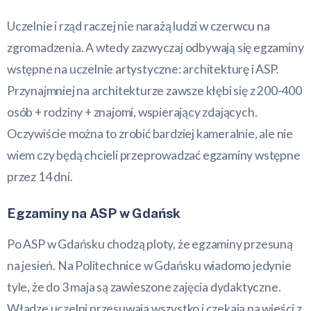
Uczelnie i rząd raczej nie narażą ludzi w czerwcu na
zgromadzenia. A wtedy zazwyczaj odbywają się egzaminy
wstępne na uczelnie artystyczne: architekturę i ASP.
Przynajmniej na architekturze zawsze kłębi się z 200-400
osób + rodziny + znajomi, wspierający zdających.
Oczywiście można to zrobić bardziej kameralnie, ale nie
wiem czy będą chcieli przeprowadzać egzaminy wstępne
przez 14 dni.
Egzaminy na ASP w Gdańsk
Po ASP w Gdańsku chodzą ploty, że egzaminy przesuną
na jesień. Na Politechnice w Gdańsku wiadomo jedynie
tyle, że do 3 maja są zawieszone zajęcia dydaktyczne.
Władze uczelni przesuwają wszystko i czekają na wieści z