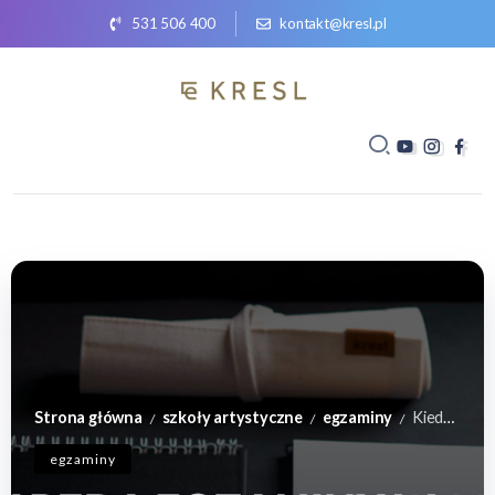
531 506 400
kontakt@kresl.pl
Strona główna
szkoły artystyczne
egzaminy
Kiedy będą egzaminy wstępne na architekturę i ASP w 2020?
/
/
/
egzaminy