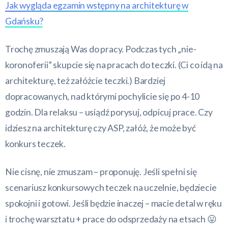
Jak wygląda egzamin wstępny na architekturę w
Gdańsku?
Trochę zmuszają Was do pracy. Podczas tych „nie-
koronoferii” skupcie się na pracach do teczki. (Ci co idą na
architekturę, też załóżcie teczki.) Bardziej
dopracowanych, nad którymi pochylicie się po 4-10
godzin. Dla relaksu – usiądź porysuj, odpicuj prace. Czy
idziesz na architekturę czy ASP, załóż, że może być
konkurs teczek.
Nie cisnę, nie zmuszam – proponuję. Jeśli spełni się
scenariusz konkursowych teczek na uczelnie, będziecie
spokojni i gotowi. Jeśli będzie inaczej – macie detal w ręku
i trochę warsztatu + prace do odsprzedaży na etsach 😛