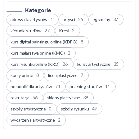
Kategorie
adresy dla artystów
1
artyści
26
egzaminy
37
kierunki studiów
27
Kresl
2
kurs digital paintingu online (KDPO)
8
kurs malarstwa online (KMO)
2
kurs rysunku online (KRO)
26
kursy artystyczne
35
kursy online
0
licea plastyczne
7
poradniki dla artystów
74
przebieg studiów
11
rekrutacja
56
sklepy plastyczne
39
szkoły artystyczne
0
szkoły rysunku
49
wydarzenia artystyczne
2