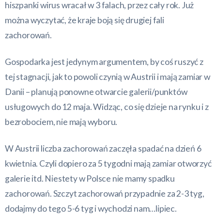
hiszpanki wirus wracał w 3 falach, przez cały rok. Już
można wyczytać, że kraje boją się drugiej fali
zachorowań.
Gospodarka jest jedynym argumentem, by coś ruszyć z
tej stagnacji, jak to powoli czynią w Austrii i mają zamiar w
Danii – planują ponowne otwarcie galerii/punktów
usługowych do 12 maja. Widząc, co się dzieje na rynku i z
bezrobociem, nie mają wyboru.
W Austrii liczba zachorowań zaczęła spadać na dzień 6
kwietnia. Czyli dopiero za 5 tygodni mają zamiar otworzyć
galerie itd. Niestety w Polsce nie mamy spadku
zachorowań. Szczyt zachorowań przypadnie za 2-3 tyg,
dodajmy do tego 5-6 tyg i wychodzi nam…lipiec.