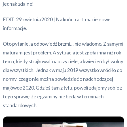
jednak zdalne!
EDIT: 29 kwietnia 2020 | Na końcu art. macie nowe
informacje.
Oto pytanie, a odpowiedź brzmi… nie wiadomo. Z samymi
maturami jest problem. A sytuacja jest zgoła inna niż rok
temu, kiedy strajkowali nauczyciele, a kwiecień był wolny
dla wszystkich. Jednak w maju 2019 wszystko wróciło do
normy, czego nie można powiedzieć o nadchodzącej
majówce 2020. Gdzieś tam z tyłu, powoli zdajemy sobie z
tego sprawę, że egzaminy nie będą w terminach
standardowych.