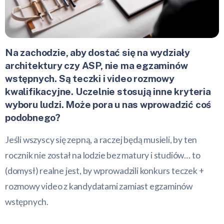
Na zachodzie, aby dostać się na wydziały
architektury czy ASP, nie ma egzaminów
wstępnych. Są teczki i video rozmowy
kwalifikacyjne. Uczelnie stosują inne kryteria
wyboru ludzi. Może pora u nas wprowadzić coś
podobnego?
Jeśli wszyscy się zepną, a raczej będą musieli, by ten
rocznik nie został na lodzie bez matury i studiów… to
(domysł) realne jest, by wprowadzili konkurs teczek +
rozmowy video z kandydatami zamiast egzaminów
wstępnych.