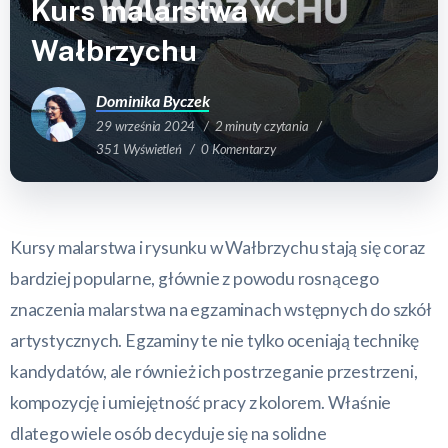
Kurs malarstwa w
Wałbrzychu
Dominika Byczek
29 września 2024
2 minuty czytania
351 Wyświetleń
0 Komentarzy
Kursy malarstwa i rysunku w Wałbrzychu stają się coraz
bardziej popularne, głównie z powodu rosnącego
znaczenia malarstwa na egzaminach wstępnych do szkół
artystycznych. Egzaminy te nie tylko oceniają technikę
kandydatów, ale również ich postrzeganie przestrzeni,
kompozycję i umiejętność pracy z kolorem. Właśnie
dlatego wiele osób decyduje się na solidne