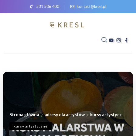
531 506 400
kontakt@kresl.pl
Strona główna
adresy dla artystów
kursy artystyczne
K
/
/
/
kursy artystyczne