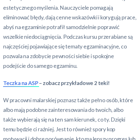
estetycznego myślenia. Nauczyciele pomagają
eliminować błędy, dają cenne wskazówki i korygują prace,
abyś na egzaminie potrafił samodzielnie poprawić
wszelkie niedociągnięcia. Podczas kursu przerabiane są
najczęściej pojawiające się tematy egzaminacyjne, co
pozwala na zdobycie pewności siebie i spokojne
podejście do samego egzaminu.
Teczka na ASP
– zobacz przykładowe 2 teki!
W pracowni malarskiej poznasz także pełno osób, które
albo mają podobne zainteresowania do twoich, albo
także wybierają się na ten sam kierunek, co ty. Dzięki
temu będzie ci raźniej. Jest to również spory kop
motywacji i dobre porównanie, kto ma lepszy progres lub