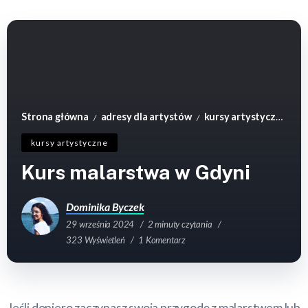
Strona główna
adresy dla artystów
kursy artystyczne
K
/
/
/
kursy artystyczne
Kurs malarstwa w Gdyni
Dominika Byczek
29 września 2024
2 minuty czytania
323 Wyświetleń
1 Komentarz
Jeśli dopiero zaczynasz swoją przygodę z malarstwem lub