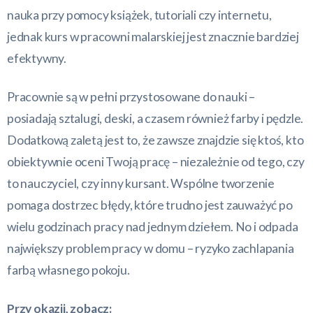
nauka przy pomocy książek, tutoriali czy internetu,
jednak kurs w pracowni malarskiej jest znacznie bardziej
efektywny.
Pracownie są w pełni przystosowane do nauki –
posiadają sztalugi, deski, a czasem również farby i pędzle.
Dodatkową zaletą jest to, że zawsze znajdzie się ktoś, kto
obiektywnie oceni Twoją pracę – niezależnie od tego, czy
to nauczyciel, czy inny kursant. Wspólne tworzenie
pomaga dostrzec błędy, które trudno jest zauważyć po
wielu godzinach pracy nad jednym dziełem. No i odpada
największy problem pracy w domu – ryzyko zachlapania
farbą własnego pokoju.
Przy okazji, zobacz: