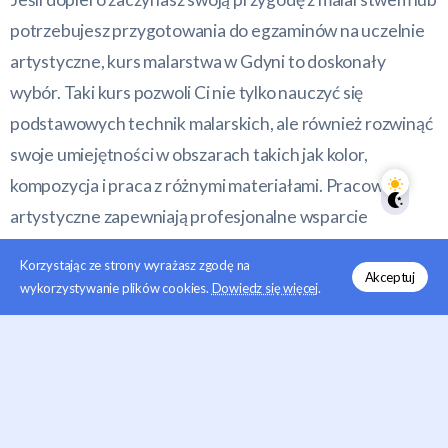
potrzebujesz przygotowania do egzaminów na uczelnie
artystyczne, kurs malarstwa w Gdyni to doskonały
wybór. Taki kurs pozwoli Ci nie tylko nauczyć się
podstawowych technik malarskich, ale również rozwinąć
swoje umiejętności w obszarach takich jak kolor,
kompozycja i praca z różnymi materiałami. Pracownie
artystyczne zapewniają profesjonalne wsparcie
instruktora, który pomoże Ci stawiać pierwsze kroki w
Korzystając ze strony wyrażasz zgodę na
malarstwie, a także doskonalić swoje zdolności.
Akceptuj
wykorzystywanie plików cookies.
Dowiedz się więcej
.
Spis treści
Kurs malarstwa to dobry wybór
Kurs malarstwa w Gdyni