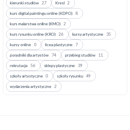
kierunki studiów
27
Kresl
2
kurs digital paintingu online (KDPO)
8
kurs malarstwa online (KMO)
2
kurs rysunku online (KRO)
26
kursy artystyczne
35
kursy online
0
licea plastyczne
7
poradniki dla artystów
74
przebieg studiów
11
rekrutacja
56
sklepy plastyczne
39
szkoły artystyczne
0
szkoły rysunku
49
wydarzenia artystyczne
2