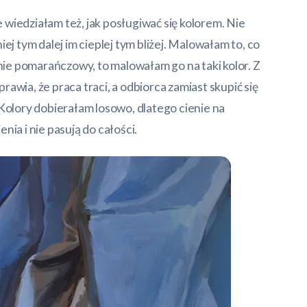
wiedziałam też, jak posługiwać się kolorem. Nie
ej tym dalej im cieplej tym bliżej. Malowałam to, co
wnie pomarańczowy, to malowałam go na taki kolor. Z
awia, że praca traci, a odbiorca zamiast skupić się
 Kolory dobierałam losowo, dlatego cienie na
ia i nie pasują do całości.