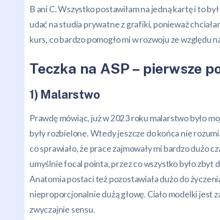
B ani C. Wszystko postawiłam na jedną kartę i to b
udać na studia prywatne z grafiki, ponieważ chciałam
kurs, co bardzo pomogło mi w rozwoju ze względu na
Teczka na ASP – pierwsze po
1)
Malarstwo
Prawdę mówiąc, już w 2023 roku malarstwo było moj
były rozbielone. Wtedy jeszcze do końca nie rozumia
co sprawiało, że prace zajmowały mi bardzo dużo c
umyślnie focal pointa, przez co wszystko było zbyt
Anatomia postaci też pozostawiała dużo do życzeni
nieproporcjonalnie dużą głowę. Ciało modelki jest 
zwyczajnie sensu.