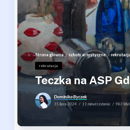
Strona główna
szkoły artystyczne
rekrutacj
/
/
rekrutacja
Teczka na ASP Gda
Dominika Byczek
15 lipca 2024
11 minut czytania
963 Wyśw