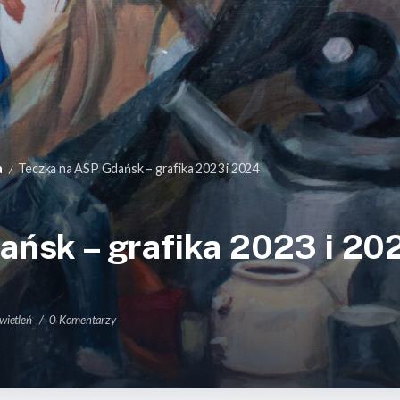
a
Teczka na ASP Gdańsk – grafika 2023 i 2024
/
ńsk – grafika 2023 i 20
ietleń
0 Komentarzy