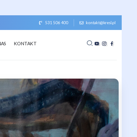
531 506 400
kontakt@kresl.pl
NAS
KONTAKT