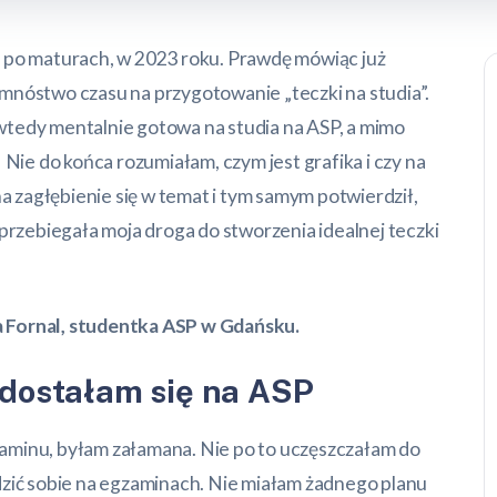
 po maturach, w 2023 roku. Prawdę mówiąc już
mnóstwo czasu na przygotowanie „teczki na studia”.
wtedy mentalnie gotowa na studia na ASP, a mimo
. Nie do końca rozumiałam, czym jest grafika i czy na
na zagłębienie się w temat i tym samym potwierdził,
ak przebiegała moja droga do stworzenia idealnej teczki
 Fornal, studentka ASP w Gdańsku.
e dostałam się na ASP
aminu, byłam załamana. Nie po to uczęszczałam do
adzić sobie na egzaminach. Nie miałam żadnego planu