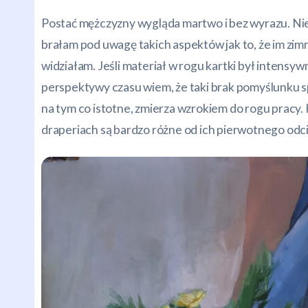
Postać mężczyzny wygląda martwo i bez wyrazu. Nie 
brałam pod uwagę takich aspektów jak to, że im zimni
widziałam. Jeśli materiał w rogu kartki był intensy
perspektywy czasu wiem, że taki brak pomyślunku spr
na tym co istotne, zmierza wzrokiem do rogu pracy.
draperiach są bardzo różne od ich pierwotnego odcien