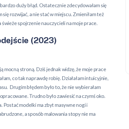
ył bardzo duży błąd. Ostatecznie zdecydowałam się
 się rozwijać, a nie stać w miejscu. Zmieniłam też
 świeże spojrzenie nauczycieli na moje prace.
dejście (2023)
ą mocną stroną. Dziś jednak widzę, że moje prace
łam, co tak naprawdę robię. Działałam intuicyjnie,
zasu. Drugim błędem było to, że nie wybierałam
 dopracowane. Trudno było zawiesić na czymś oko.
a. Postać modelki ma zbyt masywne nogi i
zabrudzone, a sposób malowania stopy nie ma