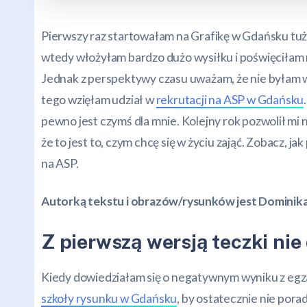
Pierwszy raz startowałam na Grafikę w Gdańsku tuż
wtedy włożyłam bardzo dużo wysiłku i poświęciłam 
Jednak z perspektywy czasu uważam, że nie byłam 
tego wzięłam udział w
rekrutacji na ASP w Gdańsku
pewno jest czymś dla mnie. Kolejny rok pozwolił mi 
że to jest to, czym chcę się w życiu zająć. Zobacz, j
na ASP.
Autorką tekstu i obrazów/rysunków jest Dominika
Z pierwszą wersją teczki ni
Kiedy dowiedziałam się o negatywnym wyniku z egz
szkoły rysunku w Gdańsku
, by ostatecznie nie por