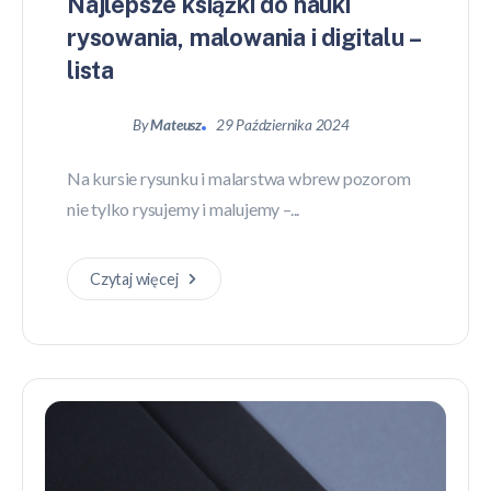
Najlepsze książki do nauki
rysowania, malowania i digitalu –
lista
By
Mateusz
29 Października 2024
Na kursie rysunku i malarstwa wbrew pozorom
nie tylko rysujemy i malujemy –...
Czytaj więcej