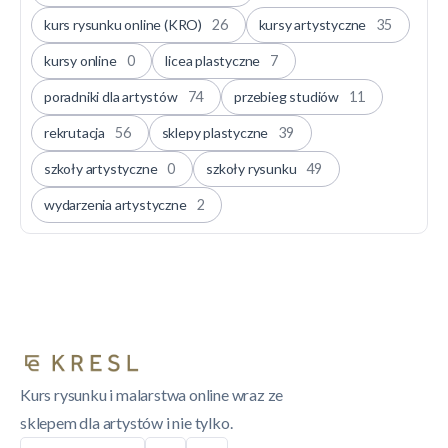
kurs rysunku online (KRO)
26
kursy artystyczne
35
kursy online
0
licea plastyczne
7
poradniki dla artystów
74
przebieg studiów
11
rekrutacja
56
sklepy plastyczne
39
szkoły artystyczne
0
szkoły rysunku
49
wydarzenia artystyczne
2
Kurs rysunku i malarstwa online wraz ze
sklepem dla artystów i nie tylko.