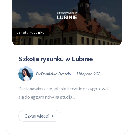
szkoły rysunku
Szkoła rysunku w Lubinie
By
Dominika Byczek
1 Listopada 2024
Zastanawiasz się, jak skutecznie przygotować
się do egzaminów na studia...
Czytaj więcej