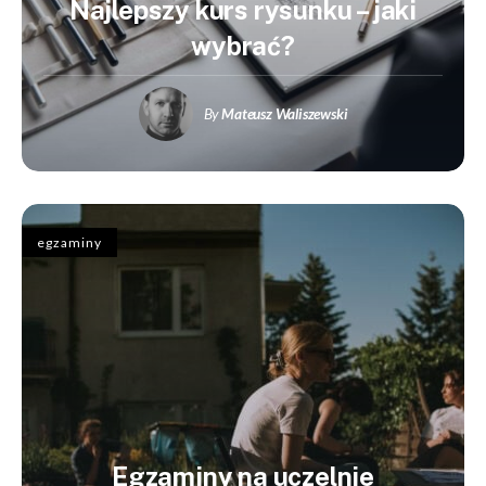
Najlepszy kurs rysunku – jaki
wybrać?
By
Mateusz Waliszewski
egzaminy
Egzaminy na uczelnie