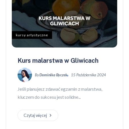
kursy artystyczne
Kurs malarstwa w Gliwicach
By
Dominika Byczek
15 Października 2024
Jeśli planujesz zdawać egzamin z malarstwa,
kluczem do sukcesu jest solidne...
Czytaj więcej