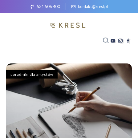
531 506 400
kontakt@kresl.pl
poradniki dla artystów