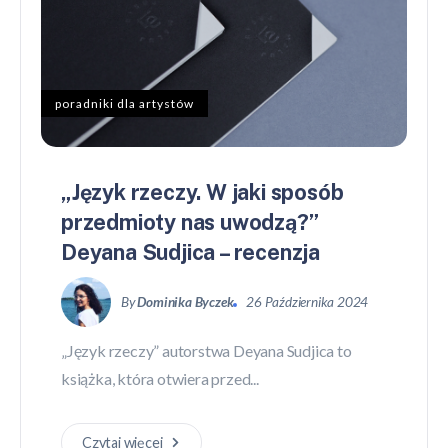
poradniki dla artystów
„Język rzeczy. W jaki sposób
przedmioty nas uwodzą?”
Deyana Sudjica – recenzja
By
Dominika Byczek
26 Października 2024
„Język rzeczy” autorstwa Deyana Sudjica to
książka, która otwiera przed...
Czytaj więcej