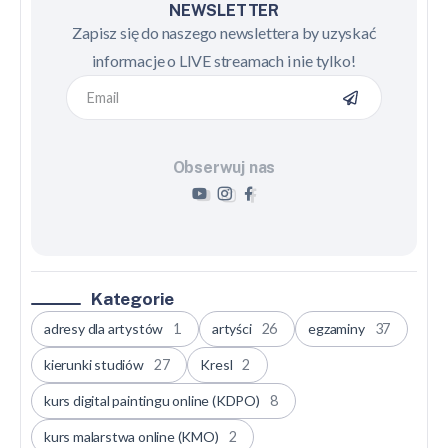
NEWSLETTER
Zapisz się do naszego newslettera by uzyskać
informacje o LIVE streamach i nie tylko!
Obserwuj nas
Kategorie
adresy dla artystów
1
artyści
26
egzaminy
37
kierunki studiów
27
Kresl
2
kurs digital paintingu online (KDPO)
8
kurs malarstwa online (KMO)
2