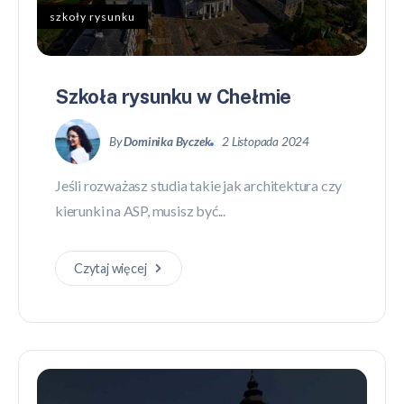
szkoły rysunku
Szkoła rysunku w Chełmie
By
Dominika Byczek
2 Listopada 2024
Jeśli rozważasz studia takie jak architektura czy
kierunki na ASP, musisz być...
Czytaj więcej